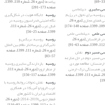
پیامدها
[دوره 26، شماره 110، 1399،
صفحه 173-201]
سی سایبری
دیپلماسی
 روسیه برای تحول در رژیم
روسیه
جایگاه هویت در شکل‌گیری
ی فضای مجازی
[دوره 26،
نگاه امنیتی فدراسیون روسیه در
قبال غرب
[دوره 26، شماره 111،
1399، صفحه 25-56]
سی علمی
دیپلماسی علمی
 در قزاقستان
[دوره 26،
روسیه
روسیه، بریکس و
تاثیرگذاری برساختار نظام بین الملل
[دوره 26، شماره 111، 1399، صفحه
سی مسیر دوم
نقش
57-83]
سی مسیر دوم در حل منازعه
ارمنستان: مطالعه موردی
روسیه
بازدارندگی سایبری روسیه
ن همبستگی ترک-ارمنی
از منظر اروپا
[دوره 26، شماره 111،
[دوره 26، شماره 111، 1399، صفحه
1399، صفحه 117-156]
روسیه
نقش تحولات روابط روسیه با
غرب (اروپا و آمریکا) در همکاری
اقتصادی ایران با کشورهای
قفقازجنوبی(2019-2014)
[دوره 26،
شماره 112، 1399، صفحه 93-116]