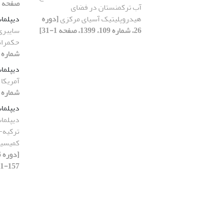
صفحه 33-69]
آب ترکمنستان در فضای
هیدروپلیتیک آسیای مرکزی
[دوره
دیپلما
26، شماره 109، 1399، صفحه 1-31]
سایبری
حکمران
شماره 109، 1399، صفحه 140-174]
دیپلما
آمریکا
شماره 112، 1399، صفحه 63-91]
دیپلما
دیپلما
ترکیه-
کمیسیو
157-191]