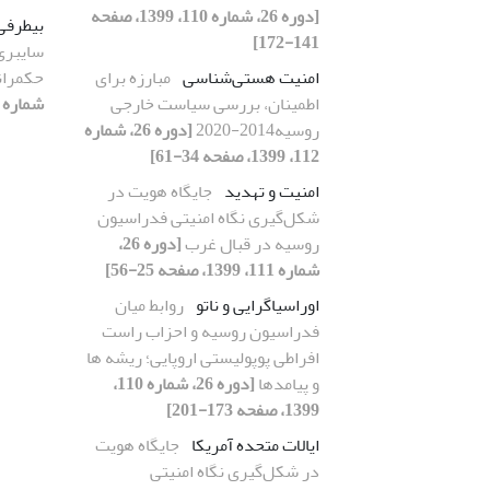
[دوره 26، شماره 110، 1399، صفحه
بی‏طرف
141-172]
سایبری
امنیت هستی‌شناسی
مبارزه برای
حکمران
اطمینان، بررسی سیاست خارجی
شماره 109، 1399، صفحه 140-174]
روسیه2014-2020
[دوره 26، شماره
112، 1399، صفحه 34-61]
امنیت و تهدید
جایگاه هویت در
شکل‌گیری نگاه امنیتی فدراسیون
روسیه در قبال غرب
[دوره 26،
شماره 111، 1399، صفحه 25-56]
اوراسیاگرایی و ناتو
روابط میان
فدراسیون روسیه و احزاب راست
افراطی پوپولیستی اروپایی؛ ریشه ها
و پیامدها
[دوره 26، شماره 110،
1399، صفحه 173-201]
ایالات متحده آمریکا
جایگاه هویت
در شکل‌گیری نگاه امنیتی