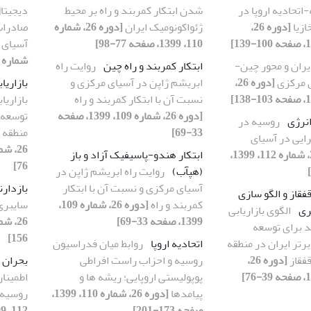
تحادیه اروپا در
شدن ابتکار کمربند و راه بر محیط
دیجیتا
ازیا
[دوره 26،
ژئواکونومیک ایران
[دوره 26، شماره
صادرات 
110، 1399، صفحه 77-98]
آسیای 
شماره 110، 1399، صفحه 39-76]
یران و محور چین-
ابتکار کمربند و راه چین
روایت راه
ی مرکزی
[دوره 26،
ابریشم ژاپن در آسیای مرکزی و
بازاری
نسبت آن با ابتکار کمربند و راه
بازاریا
[دوره 26، شماره 109، 1399، صفحه
توسعه 
نرژی
روسیه در
33-69]
منطقه 
ایی در آسیای
[دوره 26، شماره 112، 1399،
ابتکار هندو-پاسیفیک آزاد و باز
76]
(هپآب)
روایت راه ابریشم ژاپن در
آسیای مرکزی و نسبت آن با ابتکار
بازدار
فقاز و الگو سازی
کمربند و راه
[دوره 26، شماره 109،
سایبری 
ری
الگوی بازاریابی
1399، صفحه 33-69]
 برای توسعه
156]
رتر ایران در منطقه
اتحادیه اروپا
روابط میان فدراسیون
فقاز
[دوره 26،
روسیه و احزاب راست افراطی
بحران ا
پوپولیستی اروپایی؛ ریشه ها و
اطمینا
پیامدها
[دوره 26، شماره 110، 1399،
روسیه2014-2020
صفحه 173-201]
112، 1399، صفحه 34-61]