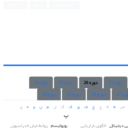
ورود به سامانه
ثبت نام
English
دوره 27
دوره 26
دوره 25
دوره 24
ره 17
دوره 16
دوره 15
دوره 14
ض
ط
ظ
ع
غ
ف
ق
ک
گ
ل
م
ن
و
ه
ی
پ
بی دیجیتال
الگوی بازاریابی
پوپولیسم
روابط میان فدراسیون