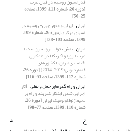
فدراسیون روسیه در قبال غرب
[دوره 26، شماره 111، 1399، صفحه
25-56]
ایران
ایران و محور چین- روسیه در
آسیای مرکزی
[دوره 26، شماره 109،
1399، صفحه 103-138]
ایران
نقش تحولات روابط روسیه با
غرب (اروپا و آمریکا) در همکاری
اقتصادی ایران با کشورهای
قفقازجنوبی(2019-2014)
[دوره 26،
شماره 112، 1399، صفحه 93-116]
ایران و راه گذرهای حمل و نقلی
آثار
اجرایی شدن ابتکار کمربند و راه بر
محیط ژئواکونومیک ایران
[دوره 26،
شماره 110، 1399، صفحه 77-98]
ح
د
ات روابط روسیه با
حقوق بین‏ الملل فضا
ابعاد و اهداف
دریای ‌