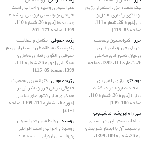
یک منطقه خزر: استقرار رژیم
فدراسیون روسیه و احزاب راست
 الگوی رفتاری تعامل و
افراطی پوپولیستی اروپایی؛ ریشه ها
یی
[دوره 26، شماره 111،
و پیامدها
[دوره 26، شماره 110،
1399، صفحه 173-201]
خزر
کنوانسیون وضعیت
رژیم حقوقی
تکامل و عقلانیت
ریای خزر و تاثیر آن بر
ژئوپلیتیک منطقه خزر: استقرار رژیم
 میان کشورهای ساحلی
حقوقی و الگوی رفتاری تعامل و
[دوره 26، شماره 111، 1399، صفحه
همگرایی
[دوره 26، شماره 111،
1399، صفحه 85-115]
وفاکتو
بازی راهبردی
رژیم حقوقی
کنوانسیون وضعیت
تحادیه اروپا در مناقشه
حقوقی دریای خزر و تاثیر آن بر
خازیا
[دوره 26، شماره 110،
همکاری میان کشورهای ساحلی
[دوره 26، شماره 111، 1399، صفحه
1-23]
سی راه ابریشم هاشیموتو
 راه ابریشم ژاپن در آسیای
روسیه
روابط میان فدراسیون
 نسبت آن با ابتکار کمربند و
روسیه و احزاب راست افراطی
[دوره 26، شماره 109، 1399،
پوپولیستی اروپایی؛ ریشه ها و