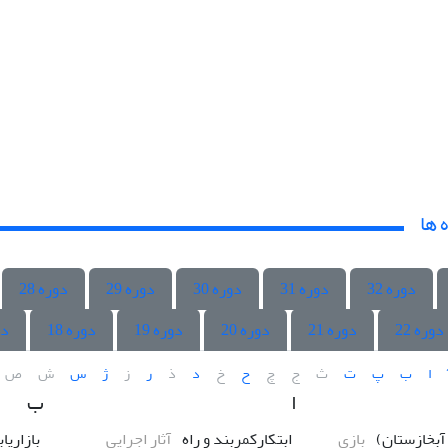
 ها
دوره 32
دوره 31
دوره 30
دوره 29
دوره 28
دوره 22
دوره 21
دوره 20
دوره 19
دوره 18
دو
ا
ب
پ
ت
ث
ج
چ
ح
خ
د
ذ
ر
ز
ژ
س
ش
ص
ا
ب
 آبخازستان)
بازی
ابتکارکمربند و راه
آثار اجرایی
بازاریا