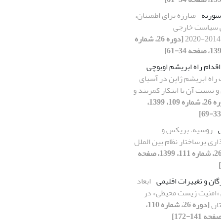
سوریه
مبارزه برای اطمینان،
 سیاست خارجی
[دوره 26، شماره
اقدام راه ابریشم اوبوچی
 راه ابریشم ژاپن در آسیای
 نسبت آن با ابتکار کمربند و
[دوره 26، شماره 109، 1399،
روسیه، بریکس و
اری برساختار نظام بین الملل
[دوره 26، شماره 111، 1399، صفحه
گان و تغییرات اقلیمی
ابعاد
«امنیت زیست ‏محیطی» در
ان
[دوره 26، شماره 110،