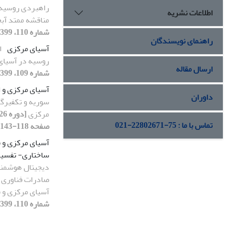
راهبردی روسیه-ا
اطلاعات نشریه
مناقشه ممتد آبخ
شماره 110، 1399، صفحه 100-139]
راهنمای نویسندگان
آسیای مرکزی
ا
روسیه در آسیا
ارسال مقاله
شماره 109، 1399، صفحه 103-138]
آسیای مرکزی و ا
داوران
سوریه و تکفیرگر
مرکزی
تماس با ما : 75-22802671-021
صفحه 118-143]
آسیای مرکزی و ق
ساختاری- تفسی
دیجیتال هوشمند
صادرات فناوری ب
آسیای مرکزی و ق
شماره 110، 1399، صفحه 39-76]