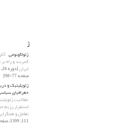
ژ
ژئواکونومی
آثا
کمربند و راه بر
ایران
صفحه 77-98]
ژئوپلیتیک و دری
جغرافیای سیاسی
عقلانیت ژئوپلیت
استقرار رژیم حق
تعامل و همگرای
111، 1399، صفحه 85-115]