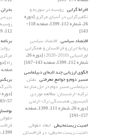
افراط گرایی
روسیه در سوریه و
بحران 
تکفیرگرایی در آسیای مرکزی
[دوره
بررسی
26، شماره 112، 1399، صفحه 118-
روسیه2014-2020
143]
112، 1399، صفحه 34-61]
اقتصاد سیاسی
اقتصاد سیاسی
برنامه 
روابط ایران و قزاقستان و همگرایی
روایت
اوراسیایی (2010-2020)
[دوره 26،
مرکزی و
شماره 112، 1399، صفحه 143-167]
راه
صفحه 33-69]
الگوی ارزیابی چند لایه‌ای دیپلماسی
مسیر دوم و جوامع معرفتی
نقش
بریکس
دیپلماسی مسیر دوم در حل منازعه
تاثیرگذ
ترکیه-ارمنستان: مطالعه موردی
کمیسیون همبستگی ترک-ارمنی
57-83]
[دوره 26، شماره 111، 1399، صفحه
بوم‏ساز
157-191]
حقوقی 
امنیت زیست‏محیطی
ابعاد حقوقی
قزاقست
«امنیت زیست ‏محیطی» در قزاقستان
1399، صفحه 141-172]