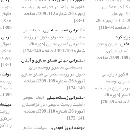
ریکا) در همکاری
حقوق ملی فضا در فدراسیون روسیه
ژئوپلیت
ا کشورهای
[دوره 26، شماره 112، 1399، صفحه
حقوقی و
[دوره 26،
1-33]
همگرا
1399، صفحه 85-115]
حکمرانی امنیت سایبری
دیپلماسی
 رویکرد
سایبری روسیه برای تحول در رژیم
دریای 
افعی
ایران و محور
حکمرانی فضای مجازی
[دوره 26،
حقوقی د
آسیای مرکزی
شماره 109، 1399، صفحه 140-174]
همکاری
[دوره 26، شماره 109، 1399، صفحه
حکمرانی جهانی فضای مجازی و آیکان
1-23]
دیپلماسی سایبری روسیه برای
الگوی بازاریابی
تحول در رژیم حکمرانی فضای مجازی
دولت د
 برای توسعه
[دوره 26، شماره 109، 1399، صفحه
روسیه-ا
رتر ایران در منطقه
140-174]
ممتد آب
فقاز
[دوره 26،
1399، صفحه 100-139]
حکمرانی زیست‏محیطی
ابعاد حقوقی
«امنیت زیست ‏محیطی» در قزاقستان
دیپلما
[دوره 26، شماره 110، 1399، صفحه
روایت
141-172]
مرکزی و
راه
حوضه آبریز آمودریا
سیاست منابع