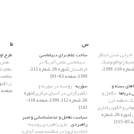
س
ط
ر اجرایی شدن ابتکار
ساحت علم برای دیپلماسی
طرح اور
 محیط ژئواکونومیک
دیپلماسی علمی آمریکا در
نقش ا
[دوره 26، شماره 110، 1399،
قزاقستان
[دوره 26، شماره 112،
نظام تک
1399، صفحه 63-91]
مطالعه
تر)
اهای بسته و
سوریه
روسیه در سوریه و
صفحه 176-196]
 دریاها
تکامل و
تکفیرگرایی در آسیای مرکزی
[دوره
یک منطقه خزر:
26، شماره 112، 1399، صفحه 118-
وقی و الگوی رفتاری
143]
ی
[دوره 26، شماره
سیاست تعامل و عدم‏شناسایی و صبر
راهبردی
بازی راهبردی روسیه-
اتحادیه اروپا در مناقشه ممتد آبخازیا